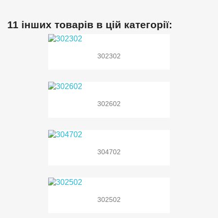
11 інших товарів в цій категорії:
302302
302602
304702
302502