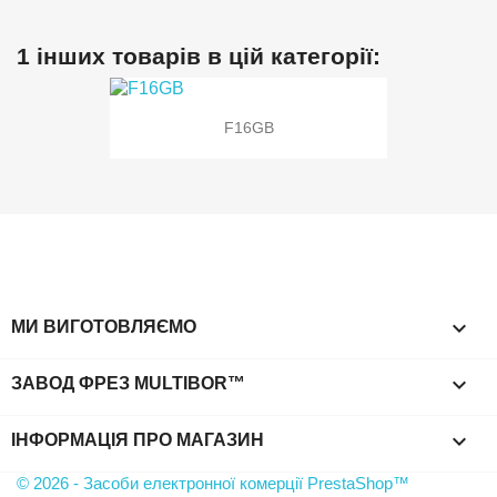
1 інших товарів в цій категорії:
F16GB

МИ ВИГОТОВЛЯЄМО

ЗАВОД ФРЕЗ MULTIBOR™
keyboard_arrow_down
ІНФОРМАЦІЯ ПРО МАГАЗИН
© 2026 - Засоби електронної комерції PrestaShop™