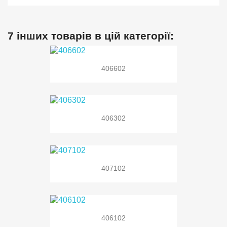
7 інших товарів в цій категорії:
406602
406302
407102
406102